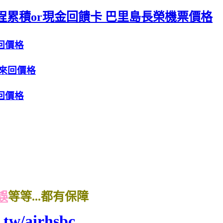
程累積or現金回饋卡 巴里島長榮機票價格
回價格
來回價格
回價格
誤
等等...都有保障
.tw/airhsbc